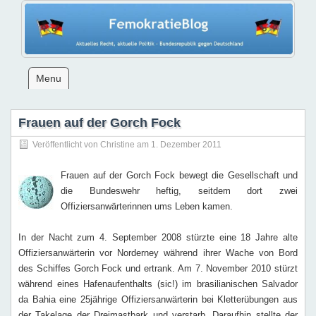
Menu
Frauen auf der Gorch Fock
Veröffentlicht von
Christine
am 1. Dezember 2011
Frauen auf der Gorch Fock bewegt die Gesellschaft und
die Bundes­wehr heftig, seitdem dort zwei
Offiziersanwärterinnen ums Leben ka­men.
In der Nacht zum 4. September 2008 stürzte eine 18 Jahre alte
Offiziers­anwärterin vor Norderney während ihrer Wache von Bord
des Schiffes Gorch Fock und ertrank. Am 7. November 2010 stürzt
während eines Hafenaufenthalts (sic!) im brasilia­nischen Salvador
da Bahia eine 25jährige Offiziersanwärterin bei Kletterübun­gen aus
der Takelage der Dreimastbark und verstarb. Daraufhin stellte der