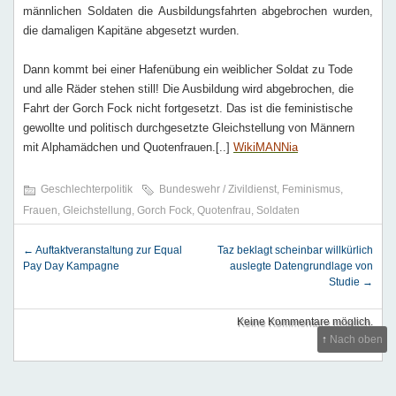
männlichen Soldaten die Ausbildungsfahrten abgebrochen wurden,
die damaligen Kapitäne abgesetzt wurden.
Dann kommt bei einer Hafenübung ein weiblicher Soldat zu Tode
und alle Räder ste­hen still! Die Ausbildung wird abgebrochen, die
Fahrt der Gorch Fock nicht fortge­setzt. Das ist die feministische
gewollte und politisch durchgesetzte Gleichstellung von Männern
mit Alphamädchen und Quotenfrauen.[..]
WikiMANNia
Geschlechterpolitik
Bundeswehr / Zivildienst
,
Feminismus
,
Frauen
,
Gleichstellung
,
Gorch Fock
,
Quotenfrau
,
Soldaten
←
Auftaktveranstaltung zur Equal
Taz beklagt scheinbar willkürlich
Pay Day Kampagne
auslegte Datengrundlage von
Studie
→
Keine Kommentare möglich.
↑
Nach oben