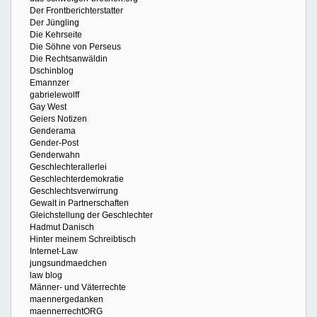
Der Frontberichterstatter
Der Jüngling
Die Kehrseite
Die Söhne von Perseus
Die Rechtsanwäldin
Dschinblog
Emannzer
gabrielewolff
Gay West
Geiers Notizen
Genderama
Gender-Post
Genderwahn
Geschlechterallerlei
Geschlechterdemokratie
Geschlechtsverwirrung
Gewalt in Partnerschaften
Gleichstellung der Geschlechter
Hadmut Danisch
Hinter meinem Schreibtisch
Internet-Law
jungsundmaedchen
law blog
Männer- und Väterrechte
maennergedanken
maennerrechtORG