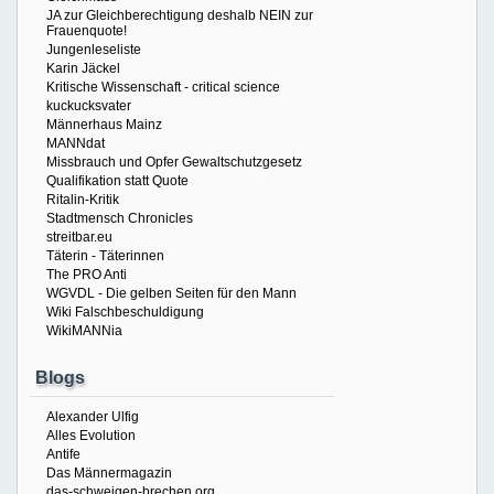
JA zur Gleichberechtigung deshalb NEIN zur
Frauenquote!
Jungenleseliste
Karin Jäckel
Kritische Wissenschaft - critical science
kuckucksvater
Männerhaus Mainz
MANNdat
Missbrauch und Opfer Gewaltschutzgesetz
Qualifikation statt Quote
Ritalin-Kritik
Stadtmensch Chronicles
streitbar.eu
Täterin - Täterinnen
The PRO Anti
WGVDL - Die gelben Seiten für den Mann
Wiki Falschbeschuldigung
WikiMANNia
Blogs
Alexander Ulfig
Alles Evolution
Antife
Das Männermagazin
das-schweigen-brechen.org