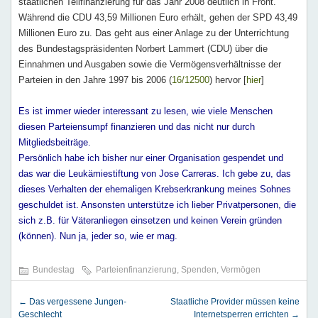
staatlichen Teilfinanzierung für das Jahr 2008 deutlich in Front.
Während die CDU 43,59 Millionen Euro erhält, gehen der SPD 43,49
Millionen Euro zu. Das geht aus einer Anlage zu der Unterrichtung
des Bundestagspräsidenten Norbert Lammert (CDU) über die
Einnahmen und Ausgaben sowie die Vermögensverhältnisse der
Parteien in den Jahre 1997 bis 2006 (
16/12500
) hervor [
hier
]
Es ist immer wieder interessant zu lesen, wie viele Menschen
diesen Parteiensumpf finanzieren und das nicht nur durch
Mitgliedsbeiträge.
Persönlich habe ich bisher nur einer Organisation gespendet und
das war die Leukämiestiftung von Jose Carreras. Ich gebe zu, das
dieses Verhalten der ehemaligen Krebserkrankung meines Sohnes
geschuldet ist. Ansonsten unterstütze ich lieber Privatpersonen, die
sich z.B. für Väteranliegen einsetzen und keinen Verein gründen
(können). Nun ja, jeder so, wie er mag.
Bundestag
Parteienfinanzierung
,
Spenden
,
Vermögen
←
Das vergessene Jungen-
Staatliche Provider müssen keine
Geschlecht
Internetsperren errichten
→