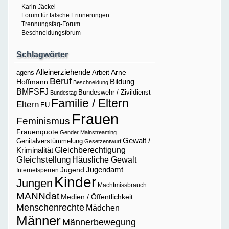
Karin Jäckel
Forum für falsche Erinnerungen
Trennungsfaq-Forum
Beschneidungsforum
Schlagwörter
Alleinerziehende
Arne
agens
Arbeit
Beruf
Bildung
Hoffmann
Beschneidung
BMFSFJ
Bundeswehr / Zivildienst
Bundestag
Familie / Eltern
Eltern
EU
Frauen
Feminismus
Frauenquote
Gender Mainstreaming
Gewalt /
Genitalverstümmelung
Gesetzentwurf
Gleichberechtigung
Kriminalität
Gleichstellung
Häusliche Gewalt
Jugendamt
Jugend
Internetsperren
Kinder
Jungen
Machtmissbrauch
MANNdat
Medien / Öffentlichkeit
Menschenrechte
Mädchen
Männer
Männerbewegung