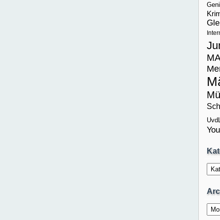
Geni
Krim
Gle
Inte
Ju
MA
Me
M
Mü
Sch
Uvd
You
Kat
Kateg
Arc
Archi