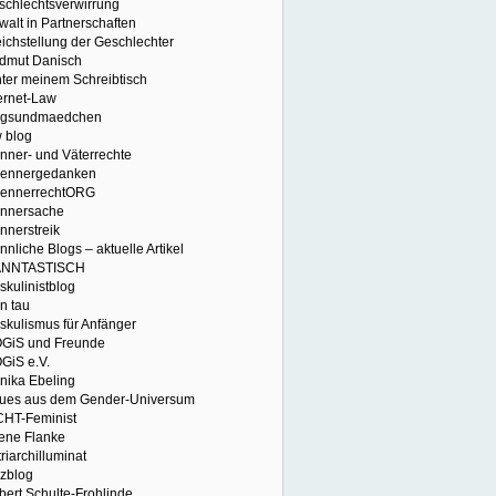
schlechtsverwirrung
alt in Partnerschaften
ichstellung der Geschlechter
dmut Danisch
nter meinem Schreibtisch
ernet-Law
ngsundmaedchen
w blog
nner- und Väterrechte
ennergedanken
ennerrechtORG
nnersache
nnerstreik
nliche Blogs – aktuelle Artikel
NNTASTISCH
kulinistblog
n tau
skulismus für Anfänger
GiS und Freunde
GiS e.V.
nika Ebeling
ues aus dem Gender-Universum
CHT-Feminist
fene Flanke
riarchilluminat
lzblog
bert Schulte-Frohlinde