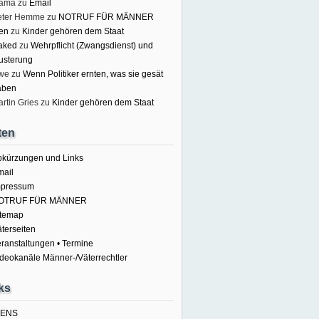
lama
zu
Email
eter Hemme
zu
NOTRUF FÜR MÄNNER
en
zu
Kinder gehören dem Staat
aked
zu
Wehrpflicht (Zwangsdienst) und
usterung
we
zu
Wenn Politiker ernten, was sie gesät
aben
rtin Gries
zu
Kinder gehören dem Staat
ten
bkürzungen und Links
mail
mpressum
OTRUF FÜR MÄNNER
itemap
terseiten
ranstaltungen • Termine
deokanäle Männer-/Väterrechtler
ks
ENS