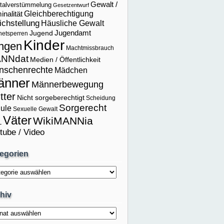
Gewalt /
talverstümmelung
Gesetzentwurf
Gleichberechtigung
inalität
ichstellung
Häusliche Gewalt
Jugendamt
Jugend
rnetsperren
Kinder
ngen
Machtmissbrauch
NNdat
Medien / Öffentlichkeit
nschenrechte
Mädchen
änner
Männerbewegung
tter
Nicht sorgeberechtigt
Scheidung
Sorgerecht
ule
Sexuelle Gewalt
Väter
WikiMANNia
L
tube / Video
egorien
orien
hiv
v