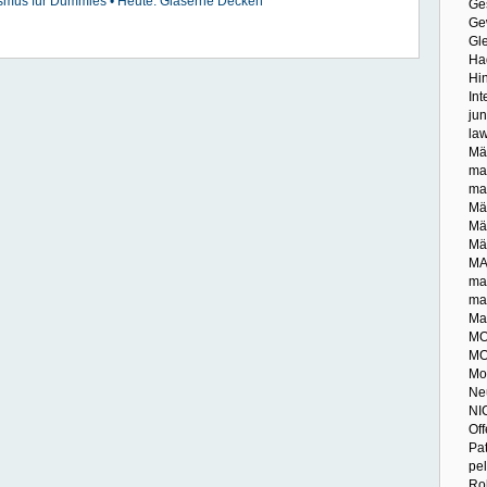
smus für Dummies • Heute: Gläserne Decken
Ge
Gew
Gle
Ha
Hi
Int
ju
la
Mä
ma
ma
Mä
Mä
Män
MA
mas
ma
Ma
MO
MO
Mo
Ne
NI
Of
Pat
pe
Ro