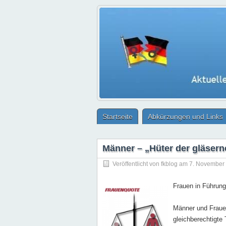
Startseite
Abkürzungen und Links
Männer – „Hüter der gläser
Veröffentlicht von
fkblog
am 7. November
Frauen in Führung
Männer und Frauen
gleichberechtigte