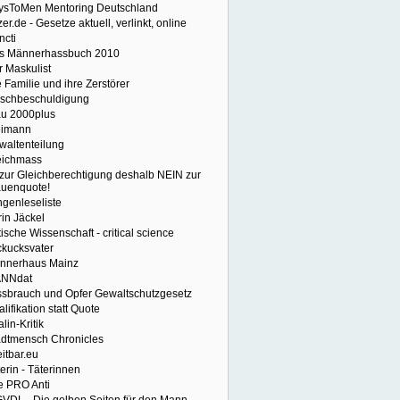
ysToMen Mentoring Deutschland
er.de - Gesetze aktuell, verlinkt, online
ncti
s Männerhassbuch 2010
r Maskulist
 Familie und ihre Zerstörer
lschbeschuldigung
au 2000plus
eimann
waltenteilung
eichmass
 zur Gleichberechtigung deshalb NEIN zur
auenquote!
ngenleseliste
in Jäckel
tische Wissenschaft - critical science
ckucksvater
nnerhaus Mainz
NNdat
ssbrauch und Opfer Gewaltschutzgesetz
lifikation statt Quote
alin-Kritik
adtmensch Chronicles
eitbar.eu
erin - Täterinnen
e PRO Anti