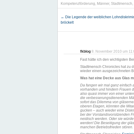
Kompetenzförderung
,
Männer
,
Stadtmensch
,
←
Die Legende der weiblichen Lohndiskrimi
bröckelt
fkblog
8. November 2010 um 11:
Fast hätte ich den wichtigsten 
Stadtmensch Chronicles hat zu 
wieder einen ausgezeichneten Be
Was hat eine Decke aus Glas m
Da fangen wir mal ganz einfach a
vorhanden und hindern Frauen da
also quasi immer von einer unte
die verbesserungsdienenden Män
sofort das Dilemma von gläsern
oberen Etagen, könnten die Mita
gucken – auch wieder eine Diskr
bei der Vorstandsvorsitzenden F
neidisch werden. Oder sie würde
werden! Die Beseitigung der gläs
manchen Betriebsfrieden stören.