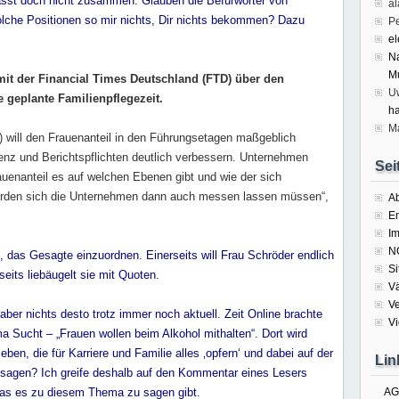
sst doch nicht zusammen. Glauben die Befürworter von
a
olche Positionen so mir nichts, Dir nichts bekommen? Dazu
P
el
N
M
 mit der Financial Times Deutschland (FTD) über den
U
 geplante Familienpflegezeit.
h
Ma
) will den Frauenanteil in den Führungsetagen maßgeblich
enz und Berichtspflichten deutlich verbessern. Unternehmen
Sei
enanteil es auf welchen Ebenen gibt und wie der sich
erden sich die Unternehmen dann auch messen lassen müssen“,
A
E
I
N
, das Gesagte einzuordnen. Einerseits will Frau Schröder endlich
S
eits liebäugelt sie mit Quoten.
Vä
Ve
 aber nichts desto trotz immer noch aktuell. Zeit Online brachte
Vi
a Sucht – „Frauen wollen beim Alkohol mithalten“. Dort wird
en, die für Karriere und Familie alles ‚opfern‘ und dabei auf der
Lin
 sagen? Ich greife deshalb auf den Kommentar eines Lesers
 was es zu diesem Thema zu sagen gibt.
AG