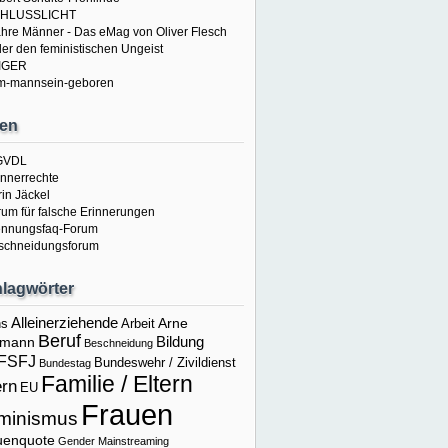
HLUSSLICHT
hre Männer - Das eMag von Oliver Flesch
er den feministischen Ungeist
IGER
m-mannsein-geboren
en
GVDL
nnerrechte
in Jäckel
rum für falsche Erinnerungen
ennungsfaq-Forum
schneidungsforum
lagwörter
Alleinerziehende
Arne
ns
Arbeit
Beruf
Bildung
fmann
Beschneidung
FSFJ
Bundeswehr / Zivildienst
Bundestag
Familie / Eltern
ern
EU
Frauen
minismus
uenquote
Gender Mainstreaming