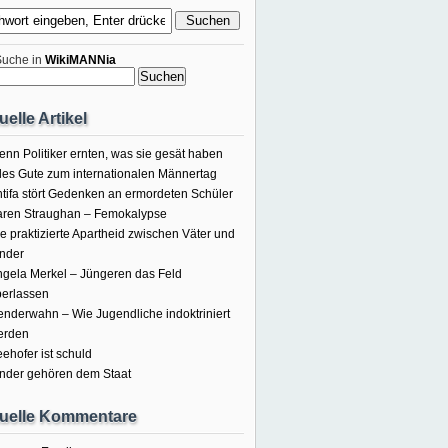
he in
WikiMANNia
uelle Artikel
nn Politiker ernten, was sie gesät haben
les Gute zum internationalen Männertag
tifa stört Gedenken an ermordeten Schüler
aren Straughan – Femokalypse
e praktizierte Apartheid zwischen Väter und
nder
gela Merkel – Jüngeren das Feld
berlassen
nderwahn – Wie Jugendliche indoktriniert
erden
ehofer ist schuld
nder gehören dem Staat
uelle Kommentare