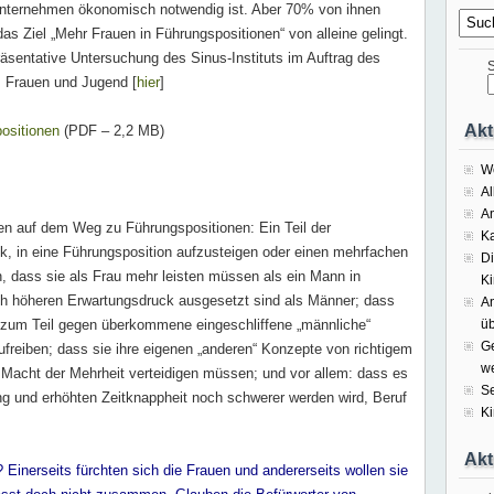
Unternehmen ökonomisch notwendig ist. Aber 70% von ihnen
as Ziel „Mehr Frauen in Führungspositionen“ von alleine gelingt.
präsentative Untersuchung des Sinus-Instituts im Auftrag des
Suc
, Frauen und Jugend [
hier
]
Akt
ositionen
(PDF – 2,2 MB)
We
Al
An
uen auf dem Weg zu Führungspositionen: Ein Teil der
K
, in eine Führungsposition aufzusteigen oder einen mehrfachen
Di
, dass sie als Frau mehr leisten müssen als ein Mann in
Ki
ach höheren Erwartungsdruck ausgesetzt sind als Männer; dass
An
 zum Teil gegen überkommene eingeschliffene „männliche“
ü
Ge
freiben; dass sie ihre eigenen „anderen“ Konzepte von richtigem
w
Macht der Mehrheit verteidigen müssen; und vor allem: dass es
Se
ng und erhöhten Zeitknappheit noch schwerer werden wird, Beruf
Ki
Akt
 Einerseits fürchten sich die Frauen und andererseits wollen sie