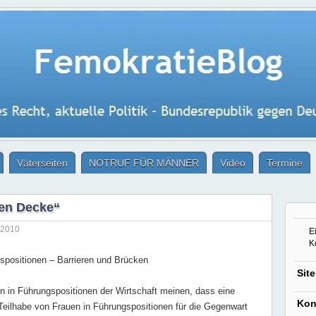
Väterseiten
NOTRUF FÜR MÄNNER
Video
Termine
nen Decke“
 2010
Ei
K
spositionen – Barrieren und Brücken
Sit
 in Führungspositionen der Wirtschaft meinen, dass eine
Kon
 Teilhabe von Frauen in Führungspositionen für die Gegenwart