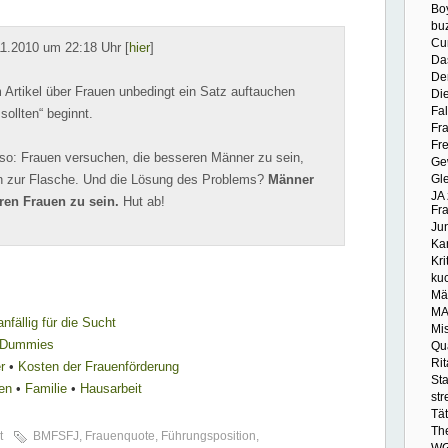
Bo
buz
Cu
1.2010 um 22:18 Uhr [
hier
]
Da
De
m Artikel über Frauen unbedingt ein Satz auftauchen
Die
Fa
ollten“ beginnt.
Fr
Fr
lso: Frauen versuchen, die besseren Männer zu sein,
Ge
en zur Flasche. Und die Lösung des Problems?
Männer
Gl
JA
eren Frauen zu sein.
Hut ab!
Fr
Ju
Kar
Kri
ku
Mä
MA
fällig für die Sucht
Mi
 Dummies
Qua
Rit
r
•
Kosten der Frauenförderung
St
en
•
Familie
•
Hausarbeit
str
Tät
Th
t
BMFSFJ
,
Frauenquote
,
Führungsposition
,