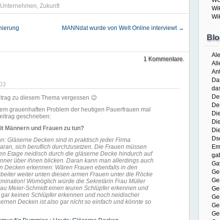
WG
Unternehmen
,
Zukunft
Wi
Wi
nierung
MANNdat wurde von Welt Online interviewt
→
Blo
Ale
1 Kommentare.
All
Ant
Da
03
da
Der
Beitrag zu diesem Thema vergessen 😉
De
dem grauenhaften Problem der heutigen Pauerfrauen mal
Di
itrag geschrieben:
Di
it Männern und Frauen zu tun?
Di
Ds
n: Gläserne Decken sind in praktisch jeder Firma
ran, sich beruflich durchzusetzen. Die Frauen müssen
Em
ren Etage neidisch durch die gläserne Decke hindurch auf
gab
ner über ihnen blicken. Daran kann man allerdings auch
Ga
en Decken erkennen: Wären Frauen ebenfalls in den
Ge
rbeiter weiter unten diesen armen Frauen unter die Röcke
Ge
imination! Womöglich würde die Sekretärin Frau Müller
rau Meier-Schmidt einen teuren Schlüpfer erkennen und
Ge
 gar keinen Schlüpfer erkennen und noch neidischer
Ge
ernen Decken ist also gar nicht so einfach und könnte so
Ges
Ge