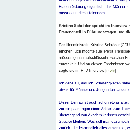
eine Führungsposition einnehmen? Das pa
Frauenförderung eigentlich, das Männer s
passt dann direkt folgendes
:
Kristina Schröder spricht im Interview
Frauenanteil in Führungsetagen und die
Familienministerin Kristina Schröder (CDU
erhöhen. „Ich möchte zuallererst Transpar
müssen genau aufschlüsseln, welchen Frau
entwickelt. Und an diesen Ergebnissen w
sagte sie im FTD-Interview [
mehr
]
Ich gebe zu, das ich Schwierigkeiten habe
etwas für Männer und Jungen tun, anderers
Dieser Beitrag ist auch schon etwas älter,
vor ein paar Tagen einen Artikel zum Them
überwiegend von Akademikerinnen geschrieb
Strecke bleiben. Was soll man dazu noch
zurück, der letztendlich alles ausdrückt,