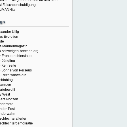
VDL - Die gelben Seiten für den Mann
ki Falschbeschuldigung
kiMANNia
gs
xander Ulfig
es Evolution
ife
s Männermagazin
s-schweigen-brechen.org
 Frontberichterstatter
r Jüngling
e Kehrseite
e Söhne von Perseus
e Rechtsanwäldin
chinblog
annzer
rielewolff
y West
iers Notizen
nderama
nder-Post
nderwahn
chlechterallerlei
schlechterdemokratie