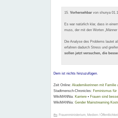
15.
Vorhersehbar
von shunya 01.1
Es war natürlich klar, dass in eine
muss, der mit den Worten „Männer s
Die Analyse des Problems lautet a
erfahren dadurch Stress und greif
sollen jetzt versuchen, die bess
Dem ist nichts hinzuzufügen.
Zeit Online:
Akademikerinnen mit Familie an
Stadtmensch-Chronicles:
Feminismus für
WikiMANNia:
Karriere
•
Frauen sind besse
WikiMANNia:
Gender Mainstreaming Kost
Frauenministerium
,
Medien / Öffentlichkei